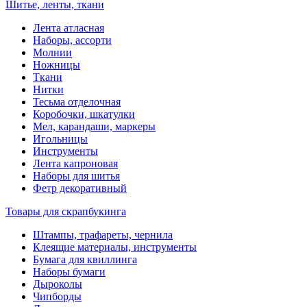
Шитье, ленты, ткани
Лента атласная
Наборы, ассорти
Молнии
Ножницы
Ткани
Нитки
Тесьма отделочная
Коробочки, шкатулки
Мел, карандаши, маркеры
Игольницы
Инструменты
Лента капроновая
Наборы для шитья
Фетр декоративный
Товары для скрапбукинга
Штампы, трафареты, чернила
Клеящие материалы, инструменты
Бумага для квиллинга
Наборы бумаги
Дыроколы
Чипборды