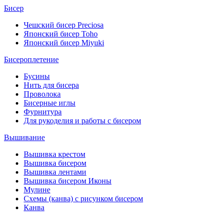
Бисер
Чешский бисер Preciosa
Японский бисер Toho
Японский бисер Miyuki
Бисероплетение
Бусины
Нить для бисера
Проволока
Бисерные иглы
Фурнитура
Для рукоделия и работы с бисером
Вышивание
Вышивка крестом
Вышивка бисером
Вышивка лентами
Вышивка бисером Иконы
Мулине
Схемы (канва) с рисунком бисером
Канва