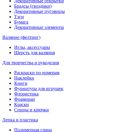
Декоративные открытки
Брадсы (гвоздики)
Декоративные пуговицы
Тэги
Бумага
Декоративные элементы
Валяние (фелтинг)
Иглы, аксессуары
Шерсть для валяния
Для творчества и рукоделия
Раскраски по номерам
Наклейки
Книги
Фурнитура для игрушек
Флористика
Фоамиран
Краски
Спицы и крючки
Лепка и пластика
Полимерная глина