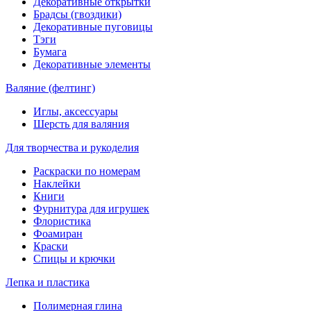
Декоративные открытки
Брадсы (гвоздики)
Декоративные пуговицы
Тэги
Бумага
Декоративные элементы
Валяние (фелтинг)
Иглы, аксессуары
Шерсть для валяния
Для творчества и рукоделия
Раскраски по номерам
Наклейки
Книги
Фурнитура для игрушек
Флористика
Фоамиран
Краски
Спицы и крючки
Лепка и пластика
Полимерная глина