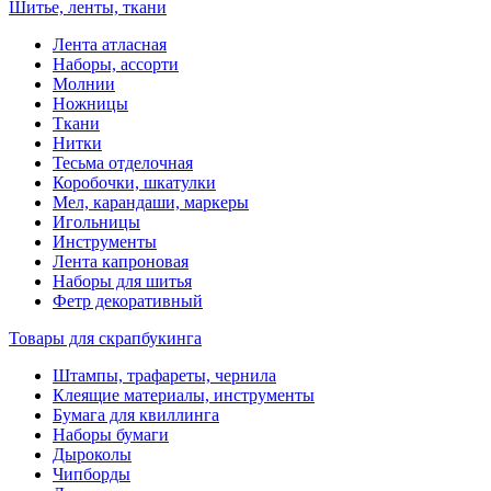
Шитье, ленты, ткани
Лента атласная
Наборы, ассорти
Молнии
Ножницы
Ткани
Нитки
Тесьма отделочная
Коробочки, шкатулки
Мел, карандаши, маркеры
Игольницы
Инструменты
Лента капроновая
Наборы для шитья
Фетр декоративный
Товары для скрапбукинга
Штампы, трафареты, чернила
Клеящие материалы, инструменты
Бумага для квиллинга
Наборы бумаги
Дыроколы
Чипборды