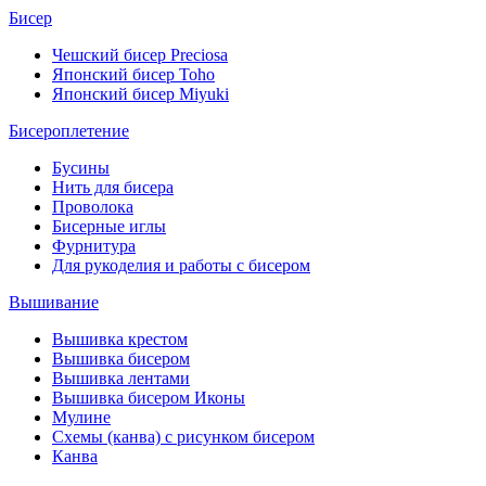
Бисер
Чешский бисер Preciosa
Японский бисер Toho
Японский бисер Miyuki
Бисероплетение
Бусины
Нить для бисера
Проволока
Бисерные иглы
Фурнитура
Для рукоделия и работы с бисером
Вышивание
Вышивка крестом
Вышивка бисером
Вышивка лентами
Вышивка бисером Иконы
Мулине
Схемы (канва) с рисунком бисером
Канва