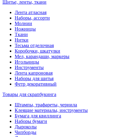
Шитье, ленты, ткани
Лента атласная
Наборы, ассорти
Молнии
Ножницы
Ткани
Нитки
Тесьма отделочная
Коробочки, шкатулки
Мел, карандаши, маркеры
Игольницы
Инструменты
Лента капроновая
Наборы для шитья
Фетр декоративный
Товары для скрапбукинга
Штампы, трафареты, чернила
Клеящие материалы, инструменты
Бумага для квиллинга
Наборы бумаги
Дыроколы
Чипборды