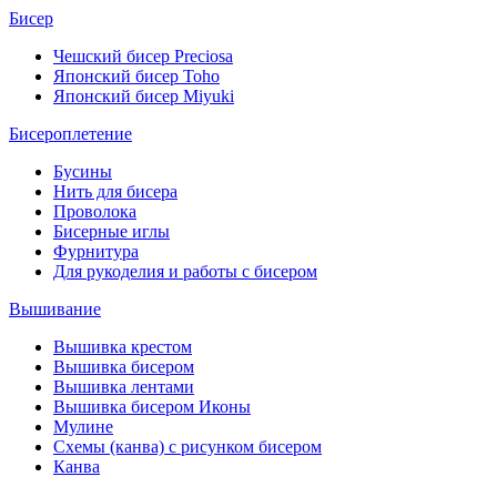
Бисер
Чешский бисер Preciosa
Японский бисер Toho
Японский бисер Miyuki
Бисероплетение
Бусины
Нить для бисера
Проволока
Бисерные иглы
Фурнитура
Для рукоделия и работы с бисером
Вышивание
Вышивка крестом
Вышивка бисером
Вышивка лентами
Вышивка бисером Иконы
Мулине
Схемы (канва) с рисунком бисером
Канва