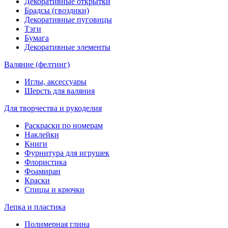
Декоративные открытки
Брадсы (гвоздики)
Декоративные пуговицы
Тэги
Бумага
Декоративные элементы
Валяние (фелтинг)
Иглы, аксессуары
Шерсть для валяния
Для творчества и рукоделия
Раскраски по номерам
Наклейки
Книги
Фурнитура для игрушек
Флористика
Фоамиран
Краски
Спицы и крючки
Лепка и пластика
Полимерная глина