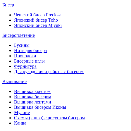
Бисер
Чешский бисер Preciosa
Японский бисер Toho
Японский бисер Miyuki
Бисероплетение
Бусины
Нить для бисера
Проволока
Бисерные иглы
Фурнитура
Для рукоделия и работы с бисером
Вышивание
Вышивка крестом
Вышивка бисером
Вышивка лентами
Вышивка бисером Иконы
Мулине
Схемы (канва) с рисунком бисером
Канва