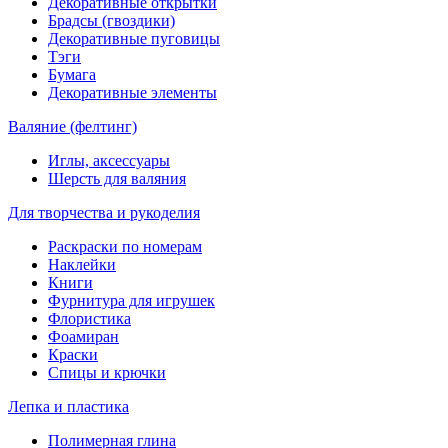
Декоративные открытки
Брадсы (гвоздики)
Декоративные пуговицы
Тэги
Бумага
Декоративные элементы
Валяние (фелтинг)
Иглы, аксессуары
Шерсть для валяния
Для творчества и рукоделия
Раскраски по номерам
Наклейки
Книги
Фурнитура для игрушек
Флористика
Фоамиран
Краски
Спицы и крючки
Лепка и пластика
Полимерная глина