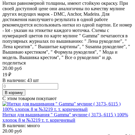
Нитки равномерной толщины, имеют стойкую окраску. При
своей доступной цене они аналогичны по качеству мулине
других ведущих марок - DMC, Anchor, Madeira. Для
достижения наилучшего результата в одной работе
рекомендуется использовать нитки из одной партии. Ее номер
- lot - указан на этикетке каждого моточка. Схемы с
нумерацией цветов по карте мулине " Gamma" печатаются в
популярных журналах по вышиванию: " Лена рукоделие", "
Лена креатив", " Вышитые картины", " Susanna рукоделие", "
Вышиваю крестиком", " Формула рукоделия", " Мода и
модель. Вышивка крестом", " Все о рукоделии" и др.
поделиться
20.00 руб
19
₽
В наличии:
43 шт
В корзину
С этим товаром покупают
Нитки для вышивания " Gamma" мулине ( 3173- 6115 ) 100%
хлопок 8 м №3219 т. т. коричневый
В наличии:
много
20.00 руб