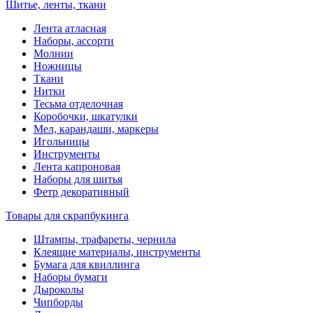
Шитье, ленты, ткани
Лента атласная
Наборы, ассорти
Молнии
Ножницы
Ткани
Нитки
Тесьма отделочная
Коробочки, шкатулки
Мел, карандаши, маркеры
Игольницы
Инструменты
Лента капроновая
Наборы для шитья
Фетр декоративный
Товары для скрапбукинга
Штампы, трафареты, чернила
Клеящие материалы, инструменты
Бумага для квиллинга
Наборы бумаги
Дыроколы
Чипборды