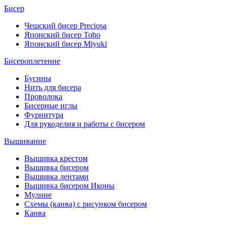
Бисер
Чешский бисер Preciosa
Японский бисер Toho
Японский бисер Miyuki
Бисероплетение
Бусины
Нить для бисера
Проволока
Бисерные иглы
Фурнитура
Для рукоделия и работы с бисером
Вышивание
Вышивка крестом
Вышивка бисером
Вышивка лентами
Вышивка бисером Иконы
Мулине
Схемы (канва) с рисунком бисером
Канва