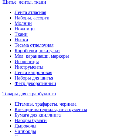
Шитье, ленты, ткани
Лента атласная
Наборы, ассорти
Молнии
Ножницы
Ткани
Нитки
Тесьма отделочная
Коробочки, шкатулки
Мел, карандаши, маркеры
Игольницы
Инструменты
Лента капроновая
Наборы для шитья
Фетр декоративный
Товары для скрапбукинга
Штампы, трафареты, чернила
Клеящие материалы, инструменты
Бумага для квиллинга
Наборы бумаги
Дыроколы
Чипборды