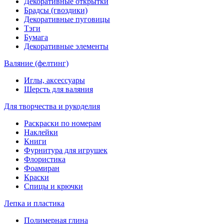
Декоративные открытки
Брадсы (гвоздики)
Декоративные пуговицы
Тэги
Бумага
Декоративные элементы
Валяние (фелтинг)
Иглы, аксессуары
Шерсть для валяния
Для творчества и рукоделия
Раскраски по номерам
Наклейки
Книги
Фурнитура для игрушек
Флористика
Фоамиран
Краски
Спицы и крючки
Лепка и пластика
Полимерная глина