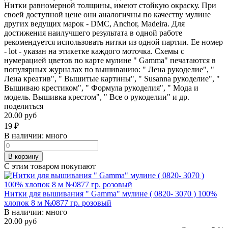
Нитки равномерной толщины, имеют стойкую окраску. При
своей доступной цене они аналогичны по качеству мулине
других ведущих марок - DMC, Anchor, Madeira. Для
достижения наилучшего результата в одной работе
рекомендуется использовать нитки из одной партии. Ее номер
- lot - указан на этикетке каждого моточка. Схемы с
нумерацией цветов по карте мулине " Gamma" печатаются в
популярных журналах по вышиванию: " Лена рукоделие", "
Лена креатив", " Вышитые картины", " Susanna рукоделие", "
Вышиваю крестиком", " Формула рукоделия", " Мода и
модель. Вышивка крестом", " Все о рукоделии" и др.
поделиться
20.00 руб
19
₽
В наличии:
много
В корзину
С этим товаром покупают
Нитки для вышивания " Gamma" мулине ( 0820- 3070 ) 100%
хлопок 8 м №0877 гр. розовый
В наличии:
много
20.00 руб