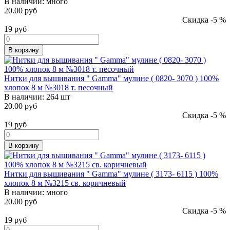
В наличии:
много
20.00 руб
Скидка -5 %
19
руб
В корзину
Нитки для вышивания " Gamma" мулине ( 0820- 3070 ) 100%
хлопок 8 м №3018 т. песочный
В наличии:
264 шт
20.00 руб
Скидка -5 %
19
руб
В корзину
Нитки для вышивания " Gamma" мулине ( 3173- 6115 ) 100%
хлопок 8 м №3215 св. коричневый
В наличии:
много
20.00 руб
Скидка -5 %
19
руб