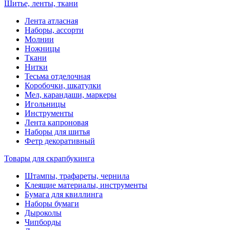
Шитье, ленты, ткани
Лента атласная
Наборы, ассорти
Молнии
Ножницы
Ткани
Нитки
Тесьма отделочная
Коробочки, шкатулки
Мел, карандаши, маркеры
Игольницы
Инструменты
Лента капроновая
Наборы для шитья
Фетр декоративный
Товары для скрапбукинга
Штампы, трафареты, чернила
Клеящие материалы, инструменты
Бумага для квиллинга
Наборы бумаги
Дыроколы
Чипборды