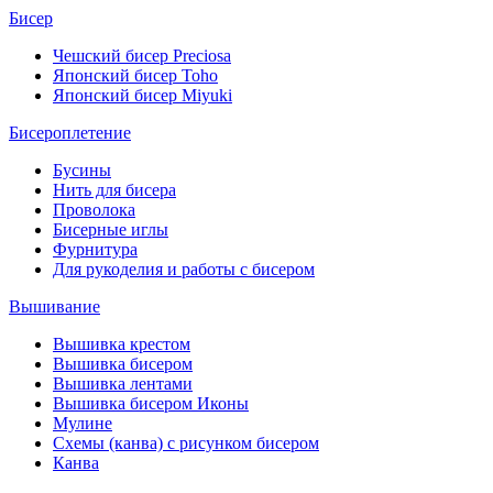
Бисер
Чешский бисер Preciosa
Японский бисер Toho
Японский бисер Miyuki
Бисероплетение
Бусины
Нить для бисера
Проволока
Бисерные иглы
Фурнитура
Для рукоделия и работы с бисером
Вышивание
Вышивка крестом
Вышивка бисером
Вышивка лентами
Вышивка бисером Иконы
Мулине
Схемы (канва) с рисунком бисером
Канва