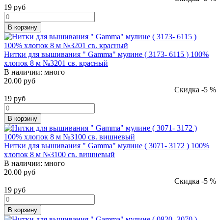
19
руб
В корзину
Нитки для вышивания " Gamma" мулине ( 3173- 6115 ) 100%
хлопок 8 м №3201 св. красный
В наличии:
много
20.00 руб
Скидка -5 %
19
руб
В корзину
Нитки для вышивания " Gamma" мулине ( 3071- 3172 ) 100%
хлопок 8 м №3100 св. вишневый
В наличии:
много
20.00 руб
Скидка -5 %
19
руб
В корзину