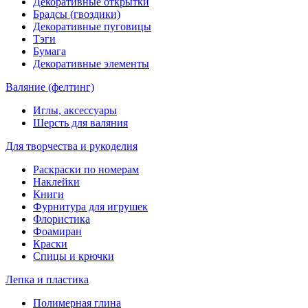
Декоративные открытки
Брадсы (гвоздики)
Декоративные пуговицы
Тэги
Бумага
Декоративные элементы
Валяние (фелтинг)
Иглы, аксессуары
Шерсть для валяния
Для творчества и рукоделия
Раскраски по номерам
Наклейки
Книги
Фурнитура для игрушек
Флористика
Фоамиран
Краски
Спицы и крючки
Лепка и пластика
Полимерная глина