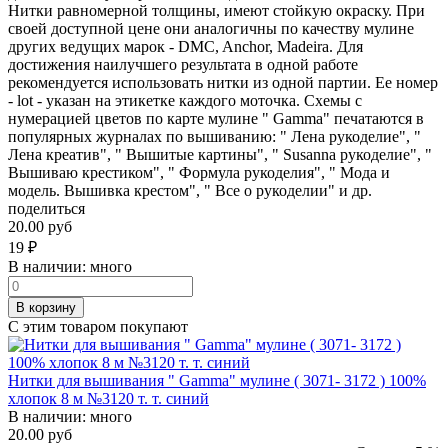
Нитки равномерной толщины, имеют стойкую окраску. При
своей доступной цене они аналогичны по качеству мулине
других ведущих марок - DMC, Anchor, Madeira. Для
достижения наилучшего результата в одной работе
рекомендуется использовать нитки из одной партии. Ее номер
- lot - указан на этикетке каждого моточка. Схемы с
нумерацией цветов по карте мулине " Gamma" печатаются в
популярных журналах по вышиванию: " Лена рукоделие", "
Лена креатив", " Вышитые картины", " Susanna рукоделие", "
Вышиваю крестиком", " Формула рукоделия", " Мода и
модель. Вышивка крестом", " Все о рукоделии" и др.
поделиться
20.00 руб
19
₽
В наличии:
много
В корзину
С этим товаром покупают
Нитки для вышивания " Gamma" мулине ( 3071- 3172 ) 100%
хлопок 8 м №3120 т. т. синий
В наличии:
много
20.00 руб