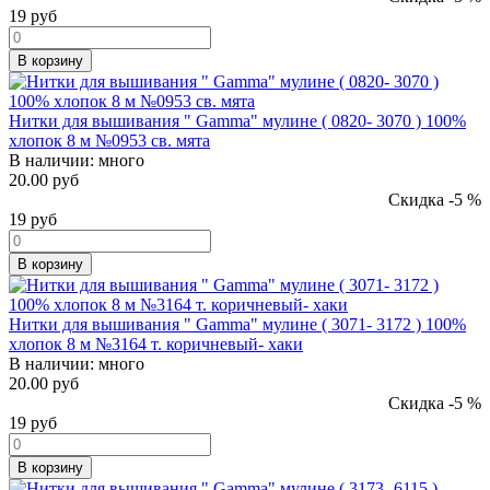
19
руб
В корзину
Нитки для вышивания " Gamma" мулине ( 0820- 3070 ) 100%
хлопок 8 м №0953 св. мята
В наличии:
много
20.00 руб
Скидка -5 %
19
руб
В корзину
Нитки для вышивания " Gamma" мулине ( 3071- 3172 ) 100%
хлопок 8 м №3164 т. коричневый- хаки
В наличии:
много
20.00 руб
Скидка -5 %
19
руб
В корзину