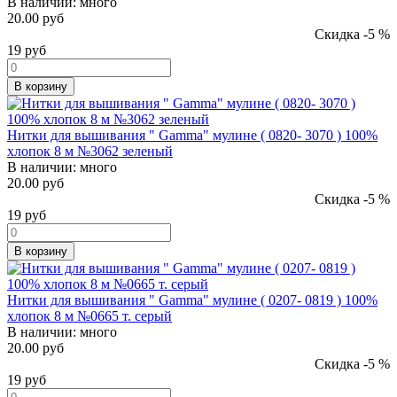
В наличии:
много
20.00 руб
Скидка -5 %
19
руб
В корзину
Нитки для вышивания " Gamma" мулине ( 0820- 3070 ) 100%
хлопок 8 м №3062 зеленый
В наличии:
много
20.00 руб
Скидка -5 %
19
руб
В корзину
Нитки для вышивания " Gamma" мулине ( 0207- 0819 ) 100%
хлопок 8 м №0665 т. серый
В наличии:
много
20.00 руб
Скидка -5 %
19
руб