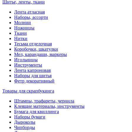
Шитье, ленты, ткани
Лента атласная
Наборы, ассорти
Молнии
Ножницы
Ткани
Нитки
Тесьма отделочная
Коробочки, шкатулки
Мел, карандаши, маркеры
Игольницы
Инструменты
Лента капроновая
Наборы для шитья
Фетр декоративный
Товары для скрапбукинга
Штампы, трафареты, чернила
Клеящие материалы, инструменты
Бумага для квиллинга
Наборы бумаги
Дыроколы
Чипборды