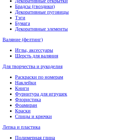
Декоративные открытки
Брадсы (гвоздики)
Декоративные пуговицы
Тэги
Бумага
Декоративные элементы
Валяние (фелтинг)
Иглы, аксессуары
Шерсть для валяния
Для творчества и рукоделия
Раскраски по номерам
Наклейки
Книги
Фурнитура для игрушек
Флористика
Фоамиран
Краски
Спицы и крючки
Лепка и пластика
Полимерная глина