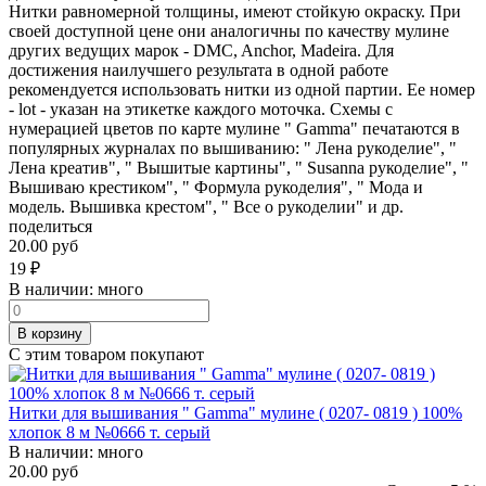
Нитки равномерной толщины, имеют стойкую окраску. При
своей доступной цене они аналогичны по качеству мулине
других ведущих марок - DMC, Anchor, Madeira. Для
достижения наилучшего результата в одной работе
рекомендуется использовать нитки из одной партии. Ее номер
- lot - указан на этикетке каждого моточка. Схемы с
нумерацией цветов по карте мулине " Gamma" печатаются в
популярных журналах по вышиванию: " Лена рукоделие", "
Лена креатив", " Вышитые картины", " Susanna рукоделие", "
Вышиваю крестиком", " Формула рукоделия", " Мода и
модель. Вышивка крестом", " Все о рукоделии" и др.
поделиться
20.00 руб
19
₽
В наличии:
много
В корзину
С этим товаром покупают
Нитки для вышивания " Gamma" мулине ( 0207- 0819 ) 100%
хлопок 8 м №0666 т. серый
В наличии:
много
20.00 руб