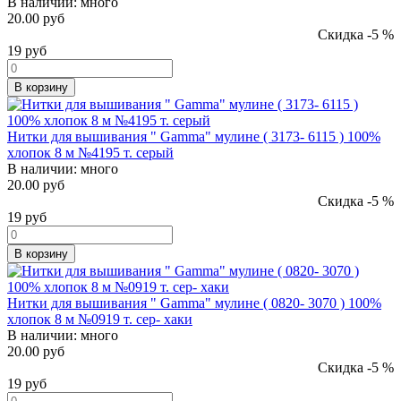
В наличии:
много
20.00 руб
Скидка -5 %
19
руб
В корзину
Нитки для вышивания " Gamma" мулине ( 3173- 6115 ) 100%
хлопок 8 м №4195 т. серый
В наличии:
много
20.00 руб
Скидка -5 %
19
руб
В корзину
Нитки для вышивания " Gamma" мулине ( 0820- 3070 ) 100%
хлопок 8 м №0919 т. сер- хаки
В наличии:
много
20.00 руб
Скидка -5 %
19
руб