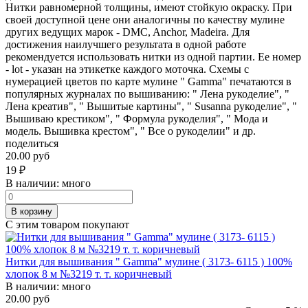
Нитки равномерной толщины, имеют стойкую окраску. При
своей доступной цене они аналогичны по качеству мулине
других ведущих марок - DMC, Anchor, Madeira. Для
достижения наилучшего результата в одной работе
рекомендуется использовать нитки из одной партии. Ее номер
- lot - указан на этикетке каждого моточка. Схемы с
нумерацией цветов по карте мулине " Gamma" печатаются в
популярных журналах по вышиванию: " Лена рукоделие", "
Лена креатив", " Вышитые картины", " Susanna рукоделие", "
Вышиваю крестиком", " Формула рукоделия", " Мода и
модель. Вышивка крестом", " Все о рукоделии" и др.
поделиться
20.00 руб
19
₽
В наличии:
много
В корзину
С этим товаром покупают
Нитки для вышивания " Gamma" мулине ( 3173- 6115 ) 100%
хлопок 8 м №3219 т. т. коричневый
В наличии:
много
20.00 руб