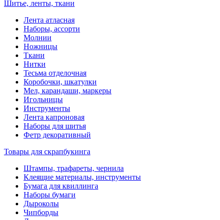
Шитье, ленты, ткани
Лента атласная
Наборы, ассорти
Молнии
Ножницы
Ткани
Нитки
Тесьма отделочная
Коробочки, шкатулки
Мел, карандаши, маркеры
Игольницы
Инструменты
Лента капроновая
Наборы для шитья
Фетр декоративный
Товары для скрапбукинга
Штампы, трафареты, чернила
Клеящие материалы, инструменты
Бумага для квиллинга
Наборы бумаги
Дыроколы
Чипборды