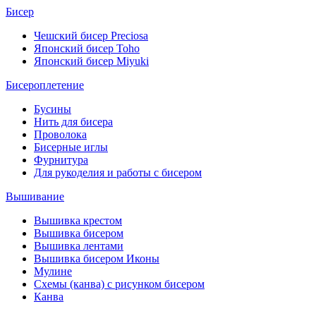
Бисер
Чешский бисер Preciosa
Японский бисер Toho
Японский бисер Miyuki
Бисероплетение
Бусины
Нить для бисера
Проволока
Бисерные иглы
Фурнитура
Для рукоделия и работы с бисером
Вышивание
Вышивка крестом
Вышивка бисером
Вышивка лентами
Вышивка бисером Иконы
Мулине
Схемы (канва) с рисунком бисером
Канва