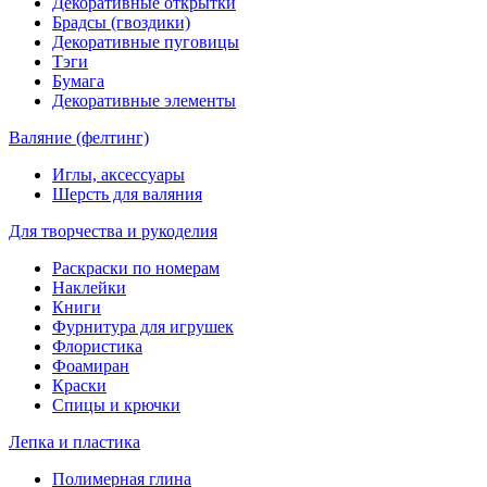
Декоративные открытки
Брадсы (гвоздики)
Декоративные пуговицы
Тэги
Бумага
Декоративные элементы
Валяние (фелтинг)
Иглы, аксессуары
Шерсть для валяния
Для творчества и рукоделия
Раскраски по номерам
Наклейки
Книги
Фурнитура для игрушек
Флористика
Фоамиран
Краски
Спицы и крючки
Лепка и пластика
Полимерная глина