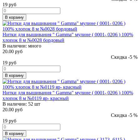
19
руб
В корзину
Нитки для вышивания " Gamma" мулине ( 0001- 0206 ) 100%
хлопок 8 м №0028 бордовый
В наличии:
много
20.00 руб
Скидка -5 %
19
руб
В корзину
Нитки для вышивания " Gamma" мулине ( 0001- 0206 ) 100%
хлопок 8 м №0119 яр- красный
В наличии:
52 шт
20.00 руб
Скидка -5 %
19
руб
В корзину