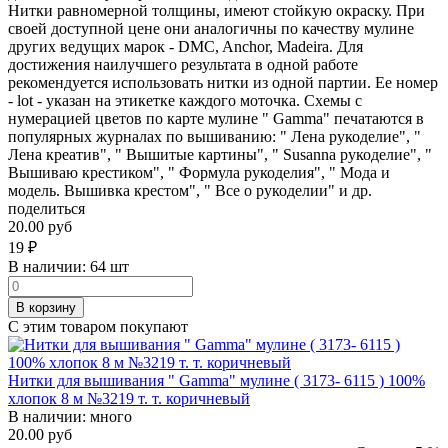
Нитки равномерной толщины, имеют стойкую окраску. При
своей доступной цене они аналогичны по качеству мулине
других ведущих марок - DMC, Anchor, Madeira. Для
достижения наилучшего результата в одной работе
рекомендуется использовать нитки из одной партии. Ее номер
- lot - указан на этикетке каждого моточка. Схемы с
нумерацией цветов по карте мулине " Gamma" печатаются в
популярных журналах по вышиванию: " Лена рукоделие", "
Лена креатив", " Вышитые картины", " Susanna рукоделие", "
Вышиваю крестиком", " Формула рукоделия", " Мода и
модель. Вышивка крестом", " Все о рукоделии" и др.
поделиться
20.00 руб
19
₽
В наличии:
64 шт
В корзину
С этим товаром покупают
Нитки для вышивания " Gamma" мулине ( 3173- 6115 ) 100%
хлопок 8 м №3219 т. т. коричневый
В наличии:
много
20.00 руб