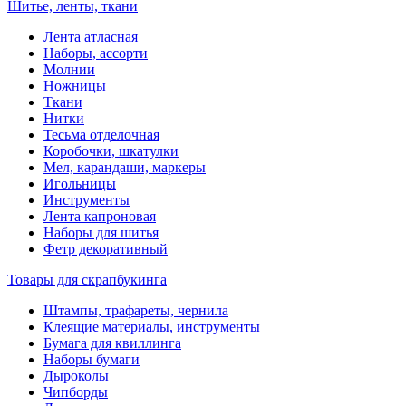
Шитье, ленты, ткани
Лента атласная
Наборы, ассорти
Молнии
Ножницы
Ткани
Нитки
Тесьма отделочная
Коробочки, шкатулки
Мел, карандаши, маркеры
Игольницы
Инструменты
Лента капроновая
Наборы для шитья
Фетр декоративный
Товары для скрапбукинга
Штампы, трафареты, чернила
Клеящие материалы, инструменты
Бумага для квиллинга
Наборы бумаги
Дыроколы
Чипборды