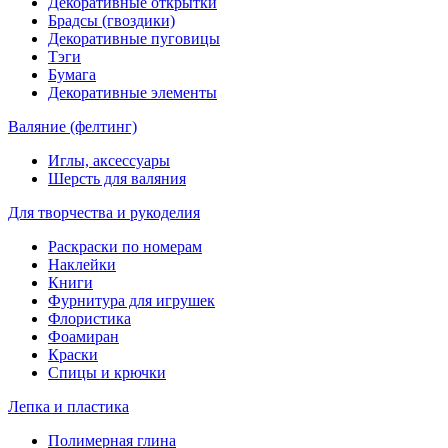
Декоративные открытки
Брадсы (гвоздики)
Декоративные пуговицы
Тэги
Бумага
Декоративные элементы
Валяние (фелтинг)
Иглы, аксессуары
Шерсть для валяния
Для творчества и рукоделия
Раскраски по номерам
Наклейки
Книги
Фурнитура для игрушек
Флористика
Фоамиран
Краски
Спицы и крючки
Лепка и пластика
Полимерная глина