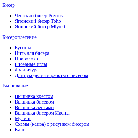
Бисер
Чешский бисер Preciosa
Японский бисер Toho
Японский бисер Miyuki
Бисероплетение
Бусины
Нить для бисера
Проволока
Бисерные иглы
Фурнитура
Для рукоделия и работы с бисером
Вышивание
Вышивка крестом
Вышивка бисером
Вышивка лентами
Вышивка бисером Иконы
Мулине
Схемы (канва) с рисунком бисером
Канва