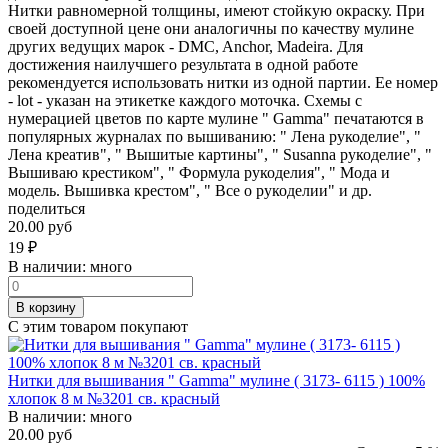
Нитки равномерной толщины, имеют стойкую окраску. При
своей доступной цене они аналогичны по качеству мулине
других ведущих марок - DMC, Anchor, Madeira. Для
достижения наилучшего результата в одной работе
рекомендуется использовать нитки из одной партии. Ее номер
- lot - указан на этикетке каждого моточка. Схемы с
нумерацией цветов по карте мулине " Gamma" печатаются в
популярных журналах по вышиванию: " Лена рукоделие", "
Лена креатив", " Вышитые картины", " Susanna рукоделие", "
Вышиваю крестиком", " Формула рукоделия", " Мода и
модель. Вышивка крестом", " Все о рукоделии" и др.
поделиться
20.00 руб
19
₽
В наличии:
много
В корзину
С этим товаром покупают
Нитки для вышивания " Gamma" мулине ( 3173- 6115 ) 100%
хлопок 8 м №3201 св. красный
В наличии:
много
20.00 руб