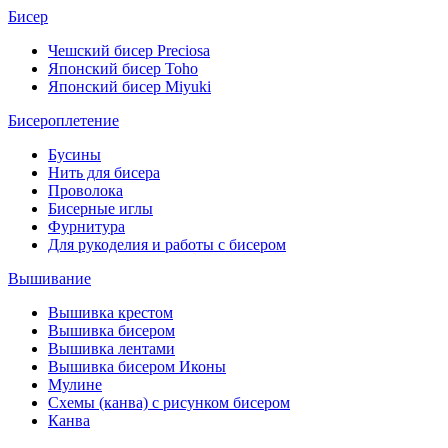
Бисер
Чешский бисер Preciosa
Японский бисер Toho
Японский бисер Miyuki
Бисероплетение
Бусины
Нить для бисера
Проволока
Бисерные иглы
Фурнитура
Для рукоделия и работы с бисером
Вышивание
Вышивка крестом
Вышивка бисером
Вышивка лентами
Вышивка бисером Иконы
Мулине
Схемы (канва) с рисунком бисером
Канва