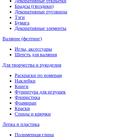
Декоративные открытки
Брадсы (гвоздики)
Декоративные пуговицы
Тэги
Бумага
Декоративные элементы
Валяние (фелтинг)
Иглы, аксессуары
Шерсть для валяния
Для творчества и рукоделия
Раскраски по номерам
Наклейки
Книги
Фурнитура для игрушек
Флористика
Фоамиран
Краски
Спицы и крючки
Лепка и пластика
Полимерная глина