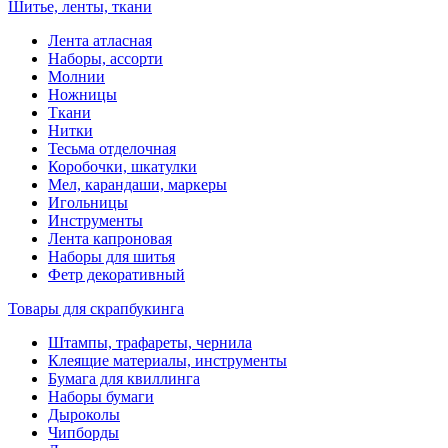
Шитье, ленты, ткани
Лента атласная
Наборы, ассорти
Молнии
Ножницы
Ткани
Нитки
Тесьма отделочная
Коробочки, шкатулки
Мел, карандаши, маркеры
Игольницы
Инструменты
Лента капроновая
Наборы для шитья
Фетр декоративный
Товары для скрапбукинга
Штампы, трафареты, чернила
Клеящие материалы, инструменты
Бумага для квиллинга
Наборы бумаги
Дыроколы
Чипборды