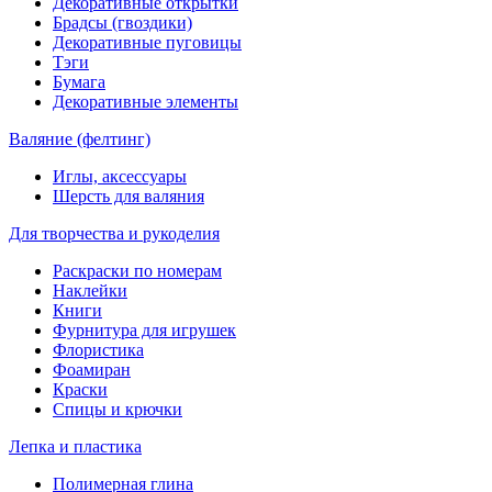
Декоративные открытки
Брадсы (гвоздики)
Декоративные пуговицы
Тэги
Бумага
Декоративные элементы
Валяние (фелтинг)
Иглы, аксессуары
Шерсть для валяния
Для творчества и рукоделия
Раскраски по номерам
Наклейки
Книги
Фурнитура для игрушек
Флористика
Фоамиран
Краски
Спицы и крючки
Лепка и пластика
Полимерная глина