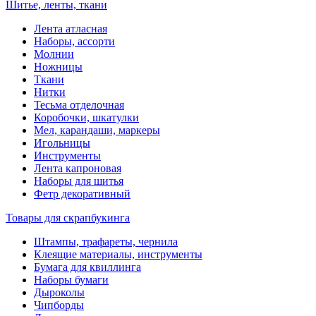
Шитье, ленты, ткани
Лента атласная
Наборы, ассорти
Молнии
Ножницы
Ткани
Нитки
Тесьма отделочная
Коробочки, шкатулки
Мел, карандаши, маркеры
Игольницы
Инструменты
Лента капроновая
Наборы для шитья
Фетр декоративный
Товары для скрапбукинга
Штампы, трафареты, чернила
Клеящие материалы, инструменты
Бумага для квиллинга
Наборы бумаги
Дыроколы
Чипборды