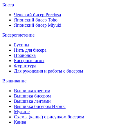
Бисер
Чешский бисер Preciosa
Японский бисер Toho
Японский бисер Miyuki
Бисероплетение
Бусины
Нить для бисера
Проволока
Бисерные иглы
Фурнитура
Для рукоделия и работы с бисером
Вышивание
Вышивка крестом
Вышивка бисером
Вышивка лентами
Вышивка бисером Иконы
Мулине
Схемы (канва) с рисунком бисером
Канва