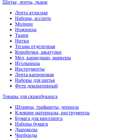
Шитье, ленты, ткани
Лента атласная
Наборы, ассорти
Молнии
Ножницы
Ткани
Нитки
Тесьма отделочная
Коробочки, шкатулки
Мел, карандаши, маркеры
Игольницы
Инструменты
Лента капроновая
Наборы для шитья
Фетр декоративный
Товары для скрапбукинга
Штампы, трафареты, чернила
Клеящие материалы, инструменты
Бумага для квиллинга
Наборы бумаги
Дыроколы
Чипборды