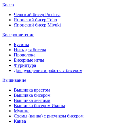
Бисер
Чешский бисер Preciosa
Японский бисер Toho
Японский бисер Miyuki
Бисероплетение
Бусины
Нить для бисера
Проволока
Бисерные иглы
Фурнитура
Для рукоделия и работы с бисером
Вышивание
Вышивка крестом
Вышивка бисером
Вышивка лентами
Вышивка бисером Иконы
Мулине
Схемы (канва) с рисунком бисером
Канва