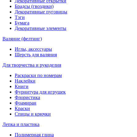
Декоративные открытки
Брадсы (гвоздики)
Декоративные пуговицы
Тэги
Бумага
Декоративные элементы
Валяние (фелтинг)
Иглы, аксессуары
Шерсть для валяния
Для творчества и рукоделия
Раскраски по номерам
Наклейки
Книги
Фурнитура для игрушек
Флористика
Фоамиран
Краски
Спицы и крючки
Лепка и пластика
Полимерная глина