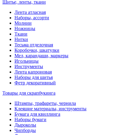
Шитье, ленты, ткани
Лента атласная
Наборы, ассорти
Молнии
Ножницы
Ткани
Нитки
Тесьма отделочная
Коробочки, шкатулки
Мел, карандаши, маркеры
Игольницы
Инструменты
Лента капроновая
Наборы для шитья
Фетр декоративный
Товары для скрапбукинга
Штампы, трафареты, чернила
Клеящие материалы, инструменты
Бумага для квиллинга
Наборы бумаги
Дыроколы
Чипборды