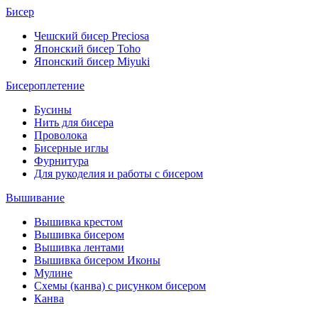
Бисер
Чешский бисер Preciosa
Японский бисер Toho
Японский бисер Miyuki
Бисероплетение
Бусины
Нить для бисера
Проволока
Бисерные иглы
Фурнитура
Для рукоделия и работы с бисером
Вышивание
Вышивка крестом
Вышивка бисером
Вышивка лентами
Вышивка бисером Иконы
Мулине
Схемы (канва) с рисунком бисером
Канва