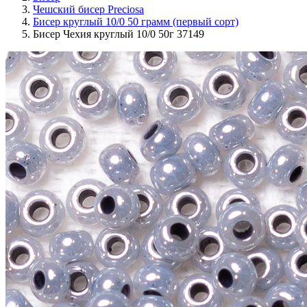
Чешский бисер Preciosa
Бисер круглый 10/0 50 грамм (первый сорт)
Бисер Чехия круглый 10/0 50г 37149