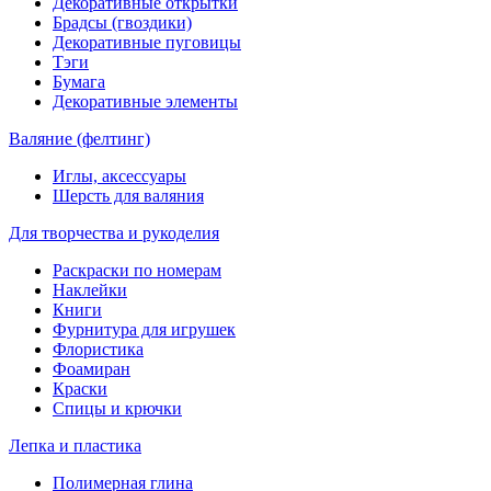
Декоративные открытки
Брадсы (гвоздики)
Декоративные пуговицы
Тэги
Бумага
Декоративные элементы
Валяние (фелтинг)
Иглы, аксессуары
Шерсть для валяния
Для творчества и рукоделия
Раскраски по номерам
Наклейки
Книги
Фурнитура для игрушек
Флористика
Фоамиран
Краски
Спицы и крючки
Лепка и пластика
Полимерная глина