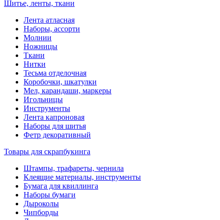
Шитье, ленты, ткани
Лента атласная
Наборы, ассорти
Молнии
Ножницы
Ткани
Нитки
Тесьма отделочная
Коробочки, шкатулки
Мел, карандаши, маркеры
Игольницы
Инструменты
Лента капроновая
Наборы для шитья
Фетр декоративный
Товары для скрапбукинга
Штампы, трафареты, чернила
Клеящие материалы, инструменты
Бумага для квиллинга
Наборы бумаги
Дыроколы
Чипборды