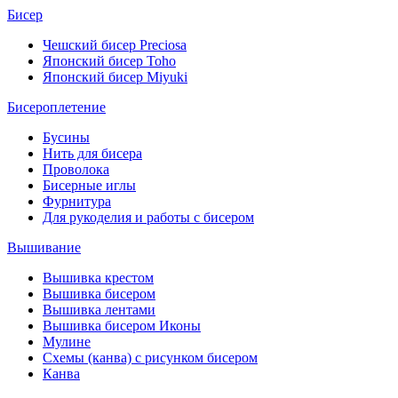
Бисер
Чешский бисер Preciosa
Японский бисер Toho
Японский бисер Miyuki
Бисероплетение
Бусины
Нить для бисера
Проволока
Бисерные иглы
Фурнитура
Для рукоделия и работы с бисером
Вышивание
Вышивка крестом
Вышивка бисером
Вышивка лентами
Вышивка бисером Иконы
Мулине
Схемы (канва) с рисунком бисером
Канва