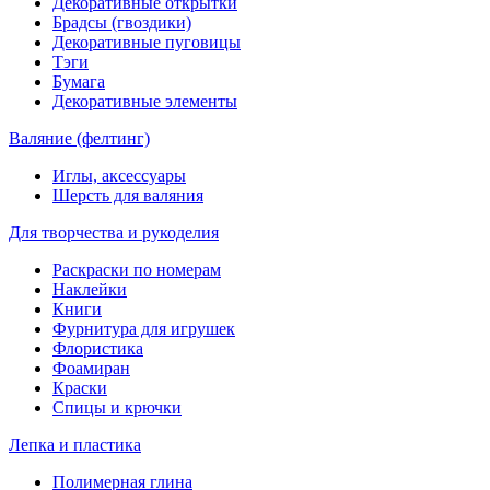
Декоративные открытки
Брадсы (гвоздики)
Декоративные пуговицы
Тэги
Бумага
Декоративные элементы
Валяние (фелтинг)
Иглы, аксессуары
Шерсть для валяния
Для творчества и рукоделия
Раскраски по номерам
Наклейки
Книги
Фурнитура для игрушек
Флористика
Фоамиран
Краски
Спицы и крючки
Лепка и пластика
Полимерная глина