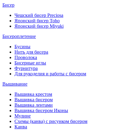
Бисер
Чешский бисер Preciosa
Японский бисер Toho
Японский бисер Miyuki
Бисероплетение
Бусины
Нить для бисера
Проволока
Бисерные иглы
Фурнитура
Для рукоделия и работы с бисером
Вышивание
Вышивка крестом
Вышивка бисером
Вышивка лентами
Вышивка бисером Иконы
Мулине
Схемы (канва) с рисунком бисером
Канва