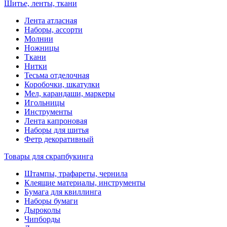
Шитье, ленты, ткани
Лента атласная
Наборы, ассорти
Молнии
Ножницы
Ткани
Нитки
Тесьма отделочная
Коробочки, шкатулки
Мел, карандаши, маркеры
Игольницы
Инструменты
Лента капроновая
Наборы для шитья
Фетр декоративный
Товары для скрапбукинга
Штампы, трафареты, чернила
Клеящие материалы, инструменты
Бумага для квиллинга
Наборы бумаги
Дыроколы
Чипборды