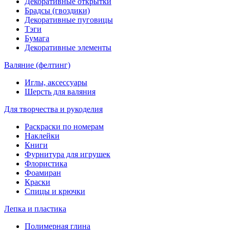
Декоративные открытки
Брадсы (гвоздики)
Декоративные пуговицы
Тэги
Бумага
Декоративные элементы
Валяние (фелтинг)
Иглы, аксессуары
Шерсть для валяния
Для творчества и рукоделия
Раскраски по номерам
Наклейки
Книги
Фурнитура для игрушек
Флористика
Фоамиран
Краски
Спицы и крючки
Лепка и пластика
Полимерная глина