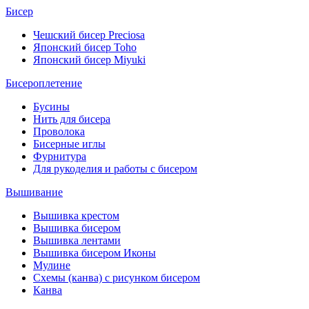
Бисер
Чешский бисер Preciosa
Японский бисер Toho
Японский бисер Miyuki
Бисероплетение
Бусины
Нить для бисера
Проволока
Бисерные иглы
Фурнитура
Для рукоделия и работы с бисером
Вышивание
Вышивка крестом
Вышивка бисером
Вышивка лентами
Вышивка бисером Иконы
Мулине
Схемы (канва) с рисунком бисером
Канва