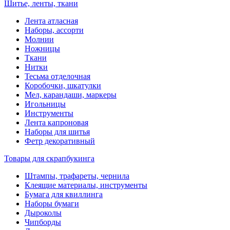
Шитье, ленты, ткани
Лента атласная
Наборы, ассорти
Молнии
Ножницы
Ткани
Нитки
Тесьма отделочная
Коробочки, шкатулки
Мел, карандаши, маркеры
Игольницы
Инструменты
Лента капроновая
Наборы для шитья
Фетр декоративный
Товары для скрапбукинга
Штампы, трафареты, чернила
Клеящие материалы, инструменты
Бумага для квиллинга
Наборы бумаги
Дыроколы
Чипборды