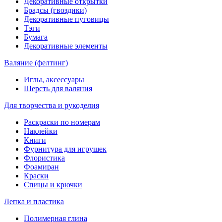
Декоративные открытки
Брадсы (гвоздики)
Декоративные пуговицы
Тэги
Бумага
Декоративные элементы
Валяние (фелтинг)
Иглы, аксессуары
Шерсть для валяния
Для творчества и рукоделия
Раскраски по номерам
Наклейки
Книги
Фурнитура для игрушек
Флористика
Фоамиран
Краски
Спицы и крючки
Лепка и пластика
Полимерная глина