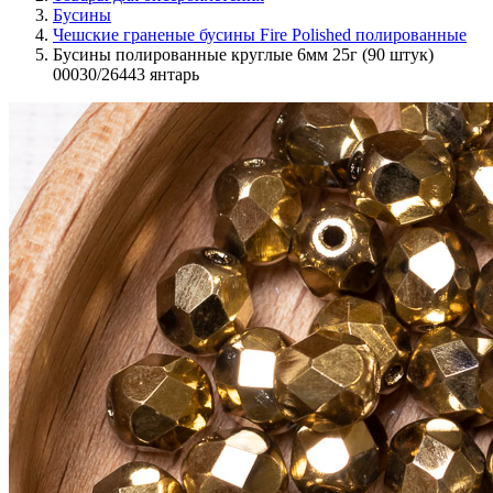
Бусины
Чешские граненые бусины Fire Polished полированные
Бусины полированные круглые 6мм 25г (90 штук)
00030/26443 янтарь