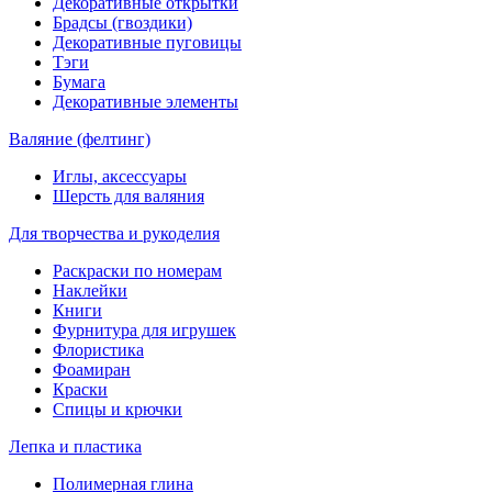
Декоративные открытки
Брадсы (гвоздики)
Декоративные пуговицы
Тэги
Бумага
Декоративные элементы
Валяние (фелтинг)
Иглы, аксессуары
Шерсть для валяния
Для творчества и рукоделия
Раскраски по номерам
Наклейки
Книги
Фурнитура для игрушек
Флористика
Фоамиран
Краски
Спицы и крючки
Лепка и пластика
Полимерная глина