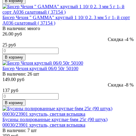
В корзину
Бисер Чехия " GAMMA" круглый 1 10/ 0 2. 3 мм 5 г 1- й сорт
A036 салатовый ( 37154 )
В наличии:
много
26.00 руб
Скидка -4 %
25
руб
В корзину
Бисер Чехия круглый 06/0 50г 50100
В наличии:
26 шт
149.00 руб
Скидка -8 %
137
руб
В корзину
Бусины полированные круглые 6мм 25г (90 штук)
00030/23901 хрусталь, светлая вспышка
В наличии:
7 шт
359
руб