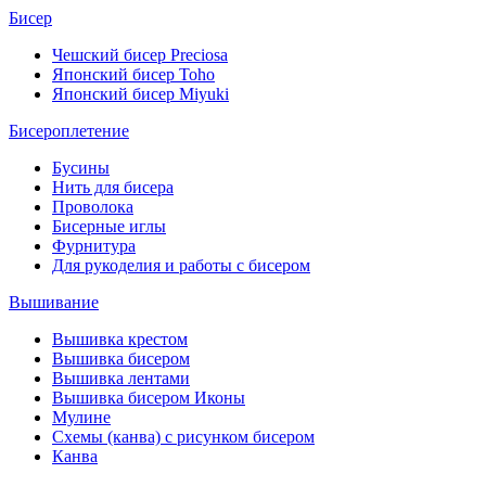
Бисер
Чешский бисер Preciosa
Японский бисер Toho
Японский бисер Miyuki
Бисероплетение
Бусины
Нить для бисера
Проволока
Бисерные иглы
Фурнитура
Для рукоделия и работы с бисером
Вышивание
Вышивка крестом
Вышивка бисером
Вышивка лентами
Вышивка бисером Иконы
Мулине
Схемы (канва) с рисунком бисером
Канва