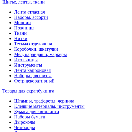
Шитье, ленты, ткани
Лента атласная
Наборы, ассорти
Молнии
Ножницы
Ткани
Нитки
Тесьма отделочная
Коробочки, шкатулки
Мел, карандаши, маркеры
Игольницы
Инструменты
Лента капроновая
Наборы для шитья
Фетр декоративный
Товары для скрапбукинга
Штампы, трафареты, чернила
Клеящие материалы, инструменты
Бумага для квиллинга
Наборы бумаги
Дыроколы
Чипборды