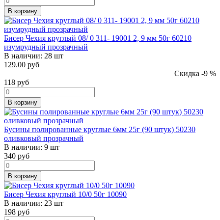
В корзину
Бисер Чехия круглый 08/ 0 311- 19001 2, 9 мм 50г 60210
изумрудный прозрачный
В наличии:
28 шт
129.00 руб
Скидка -9 %
118
руб
В корзину
Бусины полированные круглые 6мм 25г (90 штук) 50230
оливковый прозрачный
В наличии:
9 шт
340
руб
В корзину
Бисер Чехия круглый 10/0 50г 10090
В наличии:
23 шт
198
руб