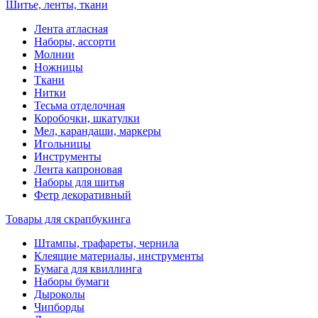
Шитье, ленты, ткани
Лента атласная
Наборы, ассорти
Молнии
Ножницы
Ткани
Нитки
Тесьма отделочная
Коробочки, шкатулки
Мел, карандаши, маркеры
Игольницы
Инструменты
Лента капроновая
Наборы для шитья
Фетр декоративный
Товары для скрапбукинга
Штампы, трафареты, чернила
Клеящие материалы, инструменты
Бумага для квиллинга
Наборы бумаги
Дыроколы
Чипборды