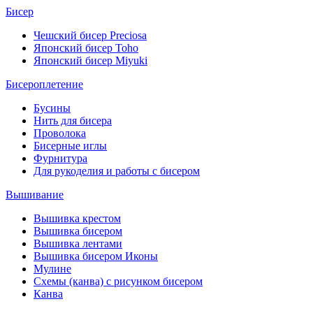
Бисер
Чешский бисер Preciosa
Японский бисер Toho
Японский бисер Miyuki
Бисероплетение
Бусины
Нить для бисера
Проволока
Бисерные иглы
Фурнитура
Для рукоделия и работы с бисером
Вышивание
Вышивка крестом
Вышивка бисером
Вышивка лентами
Вышивка бисером Иконы
Мулине
Схемы (канва) с рисунком бисером
Канва