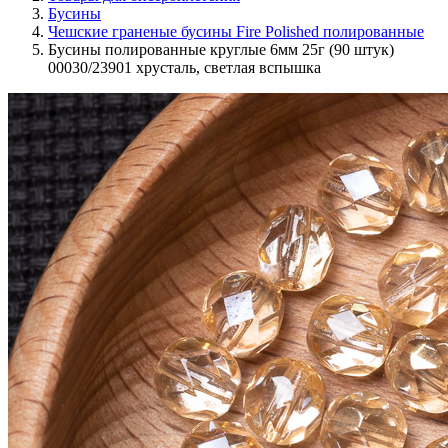
Бусины
Чешские граненые бусины Fire Polished полированные
Бусины полированные круглые 6мм 25г (90 штук)
00030/23901 хрусталь, светлая вспышка