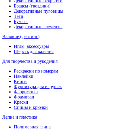
Декоративные открытки
Брадсы (гвоздики)
Декоративные пуговицы
Тэги
Бумага
Декоративные элементы
Валяние (фелтинг)
Иглы, аксессуары
Шерсть для валяния
Для творчества и рукоделия
Раскраски по номерам
Наклейки
Книги
Фурнитура для игрушек
Флористика
Фоамиран
Краски
Спицы и крючки
Лепка и пластика
Полимерная глина