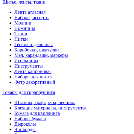
Шитье, ленты, ткани
Лента атласная
Наборы, ассорти
Молнии
Ножницы
Ткани
Нитки
Тесьма отделочная
Коробочки, шкатулки
Мел, карандаши, маркеры
Игольницы
Инструменты
Лента капроновая
Наборы для шитья
Фетр декоративный
Товары для скрапбукинга
Штампы, трафареты, чернила
Клеящие материалы, инструменты
Бумага для квиллинга
Наборы бумаги
Дыроколы
Чипборды