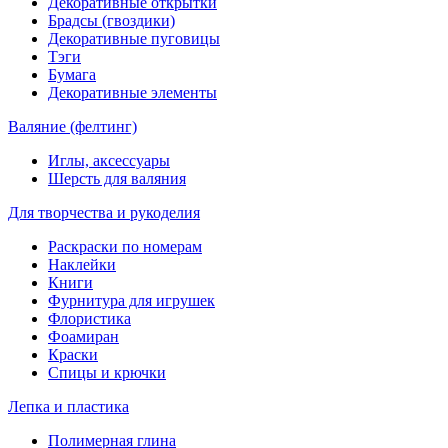
Декоративные открытки
Брадсы (гвоздики)
Декоративные пуговицы
Тэги
Бумага
Декоративные элементы
Валяние (фелтинг)
Иглы, аксессуары
Шерсть для валяния
Для творчества и рукоделия
Раскраски по номерам
Наклейки
Книги
Фурнитура для игрушек
Флористика
Фоамиран
Краски
Спицы и крючки
Лепка и пластика
Полимерная глина