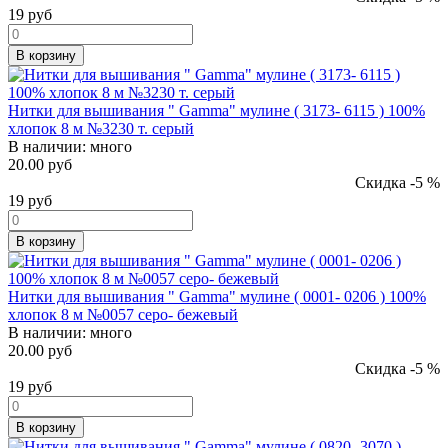
19
руб
В корзину
Нитки для вышивания " Gamma" мулине ( 3173- 6115 ) 100%
хлопок 8 м №3230 т. серый
В наличии:
много
20.00 руб
Скидка -5 %
19
руб
В корзину
Нитки для вышивания " Gamma" мулине ( 0001- 0206 ) 100%
хлопок 8 м №0057 серо- бежевый
В наличии:
много
20.00 руб
Скидка -5 %
19
руб
В корзину