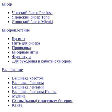
Бисер
Чешский бисер Preciosa
Японский бисер Toho
Японский бисер Miyuki
Бисероплетение
Бусины
Нить для бисера
Проволока
Бисерные иглы
Фурнитура
Для рукоделия и работы с бисером
Вышивание
Вышивка крестом
Вышивка бисером
Вышивка лентами
Вышивка бисером Иконы
Мулине
Схемы (канва) с рисунком бисером
Канва