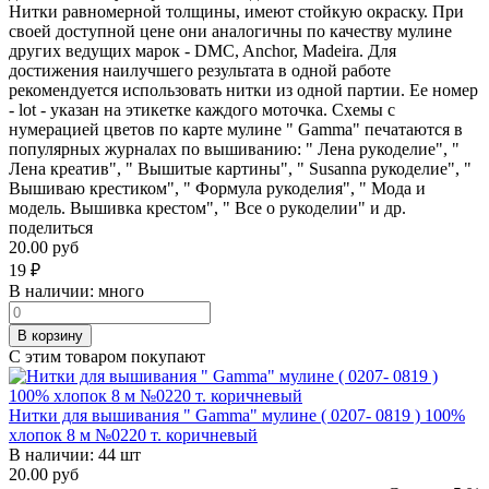
Нитки равномерной толщины, имеют стойкую окраску. При
своей доступной цене они аналогичны по качеству мулине
других ведущих марок - DMC, Anchor, Madeira. Для
достижения наилучшего результата в одной работе
рекомендуется использовать нитки из одной партии. Ее номер
- lot - указан на этикетке каждого моточка. Схемы с
нумерацией цветов по карте мулине " Gamma" печатаются в
популярных журналах по вышиванию: " Лена рукоделие", "
Лена креатив", " Вышитые картины", " Susanna рукоделие", "
Вышиваю крестиком", " Формула рукоделия", " Мода и
модель. Вышивка крестом", " Все о рукоделии" и др.
поделиться
20.00 руб
19
₽
В наличии:
много
В корзину
С этим товаром покупают
Нитки для вышивания " Gamma" мулине ( 0207- 0819 ) 100%
хлопок 8 м №0220 т. коричневый
В наличии:
44 шт
20.00 руб