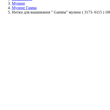
Мулине
Мулине Гамма
Нитки для вышивания " Gamma" мулине ( 3173- 6115 ) 1