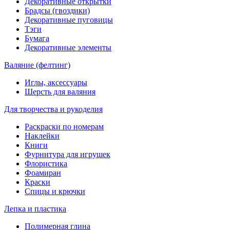
Декоративные открытки
Брадсы (гвоздики)
Декоративные пуговицы
Тэги
Бумага
Декоративные элементы
Валяние (фелтинг)
Иглы, аксессуары
Шерсть для валяния
Для творчества и рукоделия
Раскраски по номерам
Наклейки
Книги
Фурнитура для игрушек
Флористика
Фоамиран
Краски
Спицы и крючки
Лепка и пластика
Полимерная глина