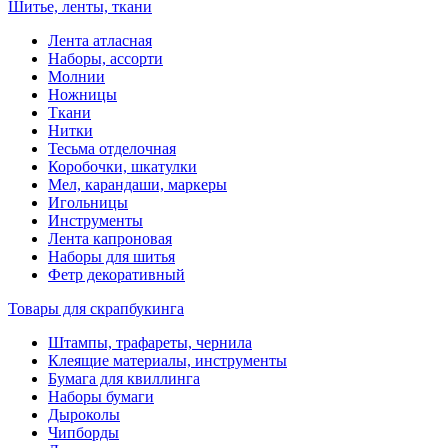
Шитье, ленты, ткани
Лента атласная
Наборы, ассорти
Молнии
Ножницы
Ткани
Нитки
Тесьма отделочная
Коробочки, шкатулки
Мел, карандаши, маркеры
Игольницы
Инструменты
Лента капроновая
Наборы для шитья
Фетр декоративный
Товары для скрапбукинга
Штампы, трафареты, чернила
Клеящие материалы, инструменты
Бумага для квиллинга
Наборы бумаги
Дыроколы
Чипборды