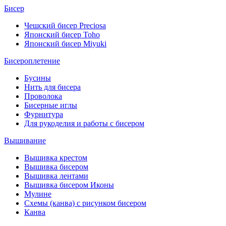
Бисер
Чешский бисер Preciosa
Японский бисер Toho
Японский бисер Miyuki
Бисероплетение
Бусины
Нить для бисера
Проволока
Бисерные иглы
Фурнитура
Для рукоделия и работы с бисером
Вышивание
Вышивка крестом
Вышивка бисером
Вышивка лентами
Вышивка бисером Иконы
Мулине
Схемы (канва) с рисунком бисером
Канва