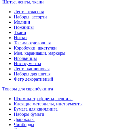
Шитье, ленты, ткани
Лента атласная
Наборы, ассорти
Молнии
Ножницы
Ткани
Нитки
Тесьма отделочная
Коробочки, шкатулки
Мел, карандаши, маркеры
Игольницы
Инструменты
Лента капроновая
Наборы для шитья
Фетр декоративный
Товары для скрапбукинга
Штампы, трафареты, чернила
Клеящие материалы, инструменты
Бумага для квиллинга
Наборы бумаги
Дыроколы
Чипборды