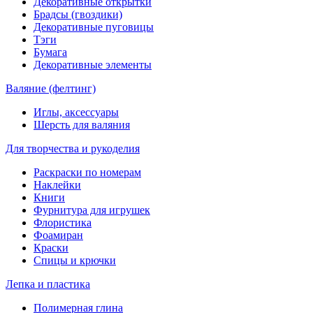
Декоративные открытки
Брадсы (гвоздики)
Декоративные пуговицы
Тэги
Бумага
Декоративные элементы
Валяние (фелтинг)
Иглы, аксессуары
Шерсть для валяния
Для творчества и рукоделия
Раскраски по номерам
Наклейки
Книги
Фурнитура для игрушек
Флористика
Фоамиран
Краски
Спицы и крючки
Лепка и пластика
Полимерная глина