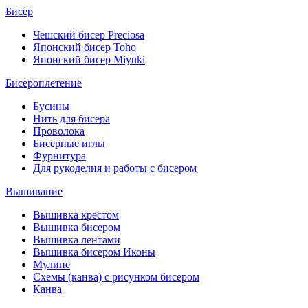
Бисер
Чешский бисер Preciosa
Японский бисер Toho
Японский бисер Miyuki
Бисероплетение
Бусины
Нить для бисера
Проволока
Бисерные иглы
Фурнитура
Для рукоделия и работы с бисером
Вышивание
Вышивка крестом
Вышивка бисером
Вышивка лентами
Вышивка бисером Иконы
Мулине
Схемы (канва) с рисунком бисером
Канва