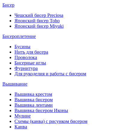
Бисер
Чешский бисер Preciosa
Японский бисер Toho
Японский бисер Miyuki
Бисероплетение
Бусины
Нить для бисера
Проволока
Бисерные иглы
Фурнитура
Для рукоделия и работы с бисером
Вышивание
Вышивка крестом
Вышивка бисером
Вышивка лентами
Вышивка бисером Иконы
Мулине
Схемы (канва) с рисунком бисером
Канва