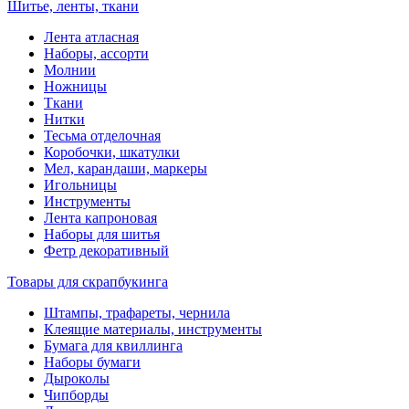
Шитье, ленты, ткани
Лента атласная
Наборы, ассорти
Молнии
Ножницы
Ткани
Нитки
Тесьма отделочная
Коробочки, шкатулки
Мел, карандаши, маркеры
Игольницы
Инструменты
Лента капроновая
Наборы для шитья
Фетр декоративный
Товары для скрапбукинга
Штампы, трафареты, чернила
Клеящие материалы, инструменты
Бумага для квиллинга
Наборы бумаги
Дыроколы
Чипборды