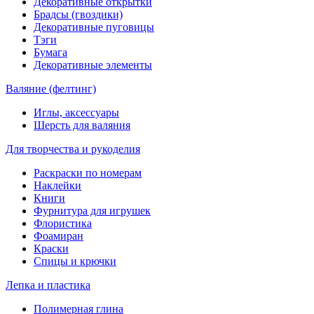
Декоративные открытки
Брадсы (гвоздики)
Декоративные пуговицы
Тэги
Бумага
Декоративные элементы
Валяние (фелтинг)
Иглы, аксессуары
Шерсть для валяния
Для творчества и рукоделия
Раскраски по номерам
Наклейки
Книги
Фурнитура для игрушек
Флористика
Фоамиран
Краски
Спицы и крючки
Лепка и пластика
Полимерная глина