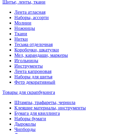
Шитье, ленты, ткани
Лента атласная
Наборы, ассорти
Молнии
Ножницы
Ткани
Нитки
Тесьма отделочная
Коробочки, шкатулки
Мел, карандаши, маркеры
Игольницы
Инструменты
Лента капроновая
Наборы для шитья
Фетр декоративный
Товары для скрапбукинга
Штампы, трафареты, чернила
Клеящие материалы, инструменты
Бумага для квиллинга
Наборы бумаги
Дыроколы
Чипборды