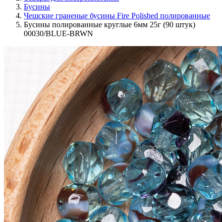
Бусины
Чешские граненые бусины Fire Polished полированные
Бусины полированные круглые 6мм 25г (90 штук)
00030/BLUE-BRWN