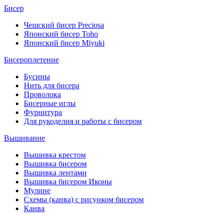
Бисер
Чешский бисер Preciosa
Японский бисер Toho
Японский бисер Miyuki
Бисероплетение
Бусины
Нить для бисера
Проволока
Бисерные иглы
Фурнитура
Для рукоделия и работы с бисером
Вышивание
Вышивка крестом
Вышивка бисером
Вышивка лентами
Вышивка бисером Иконы
Мулине
Схемы (канва) с рисунком бисером
Канва