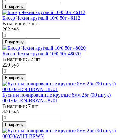
В корзину
Бисер Чехия круглый 10/0 50г 46112
В наличии:
7 шт
262
руб
В корзину
Бисер Чехия круглый 10/0 50г 48020
В наличии:
32 шт
229
руб
В корзину
Бусины полированные круглые 6мм 25г (90 штук)
00030/GRN-BRWN-28701
В наличии:
7 шт
449
руб
В корзину