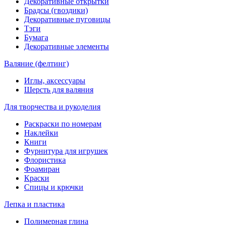
Декоративные открытки
Брадсы (гвоздики)
Декоративные пуговицы
Тэги
Бумага
Декоративные элементы
Валяние (фелтинг)
Иглы, аксессуары
Шерсть для валяния
Для творчества и рукоделия
Раскраски по номерам
Наклейки
Книги
Фурнитура для игрушек
Флористика
Фоамиран
Краски
Спицы и крючки
Лепка и пластика
Полимерная глина