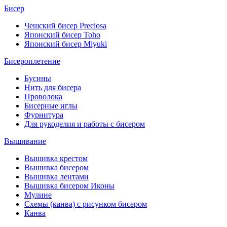
Бисер
Чешский бисер Preciosa
Японский бисер Toho
Японский бисер Miyuki
Бисероплетение
Бусины
Нить для бисера
Проволока
Бисерные иглы
Фурнитура
Для рукоделия и работы с бисером
Вышивание
Вышивка крестом
Вышивка бисером
Вышивка лентами
Вышивка бисером Иконы
Мулине
Схемы (канва) с рисунком бисером
Канва