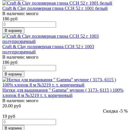
Craft & Clay полимерная глина CCH 52 г 1001 белый
В наличии:
много
186
руб
В корзину
Craft & Clay полимерная глина CCH 52 г 1003
полупрозрачный
В наличии:
много
186
руб
В корзину
Нитки для вышивания " Gamma" мулине ( 3173- 6115 ) 100%
хлопок 8 м №3219 т. т. коричневый
В наличии:
много
20.00 руб
Скидка -5 %
19
руб
В корзину