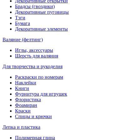
Декоративные открытки
Брадсы (гвоздики)
Декоративные пуговицы
Тэги
Бумага
Декоративные элементы
Валяние (фелтинг)
Иглы, аксессуары
Шерсть для валяния
Для творчества и рукоделия
Раскраски по номерам
Наклейки
Книги
Фурнитура для игрушек
Флористика
Фоамиран
Краски
Спицы и крючки
Лепка и пластика
Полимерная глина