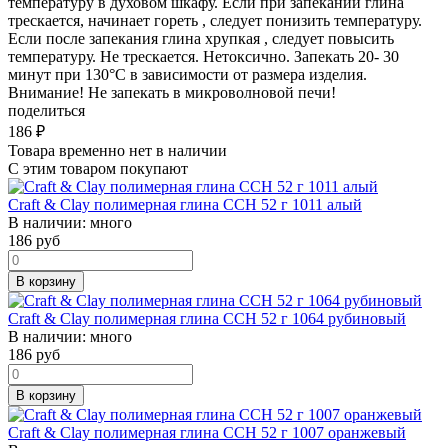
температуру в духовом шкафу. Если при запекании глина
трескается, начинает гореть , следует понизить температуру.
Если после запекания глина хрупкая , следует повысить
температуру. Не трескается. Нетоксично. Запекать 20- 30
минут при 130°C в зависимости от размера изделия.
Внимание! Не запекать в микроволновой печи!
поделиться
186
₽
Товара временно нет в наличии
С этим товаром покупают
Craft & Clay полимерная глина CCH 52 г 1011 алый
В наличии:
много
186
руб
В корзину
Craft & Clay полимерная глина CCH 52 г 1064 рубиновый
В наличии:
много
186
руб
В корзину
Craft & Clay полимерная глина CCH 52 г 1007 оранжевый