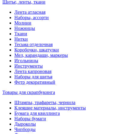
Шитье, ленты, ткани
Лента атласная
Наборы, ассорти
Молнии
Ножницы
Ткани
Нитки
Тесьма отделочная
Коробочки, шкатулки
Мел, карандаши, маркеры
Игольницы
Инструменты
Лента капроновая
Наборы для шитья
Фетр декоративный
Товары для скрапбукинга
Штампы, трафареты, чернила
Клеящие материалы, инструменты
Бумага для квиллинга
Наборы бумаги
Дыроколы
Чипборды